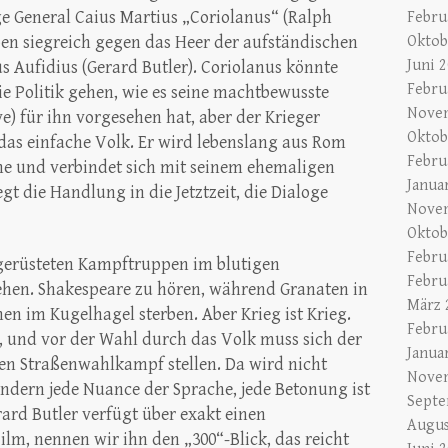
e General Caius Martius „Coriolanus“ (Ralph
Febru
en siegreich gegen das Heer der aufständischen
Oktob
Juni 
s Aufidius (Gerard Butler). Coriolanus könnte
Febru
e Politik gehen, wie es seine machtbewusste
Nove
) für ihn vorgesehen hat, aber der Krieger
Oktob
 das einfache Volk. Er wird lebenslang aus Rom
Febru
he und verbindet sich mit seinem ehemaligen
Janua
gt die Handlung in die Jetztzeit, die Dialoge
Nove
Oktob
Febru
gerüsteten Kampftruppen im blutigen
Febru
hen. Shakespeare zu hören, während Granaten in
März 
n im Kugelhagel sterben. Aber Krieg ist Krieg.
Febru
, und vor der Wahl durch das Volk muss sich der
Janua
en Straßenwahlkampf stellen. Da wird nicht
Nove
ondern jede Nuance der Sprache, jede Betonung ist
Septe
ard Butler verfügt über exakt einen
Augus
ilm, nennen wir ihn den „300“-Blick, das reicht