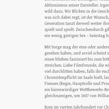
Aktionismus seiner Darsteller. Ir
wild dazu. Wir Blicken in die Gesic
was sich dabei regt, ist der Wunsc
Generation tanzt derweil weiter ih
spielt und spielt. Zwischendurch gi
ein wenig gierigen Sex – Samstag ha
Mit Sorge mag der eine oder ande
gesehen haben, und soviel scheint s
einen blieben fasziniert bis zum bit
streichen. Liebe Filmfreunde, die
viel durchlitten haben, falls ihr eu
Chronistenpflicht im Saale hielt, l
Fiennes (Regie, Hauptrolle und Pro
ein bärenwürdiger Wettbewerbs-Bei
gleichnamigen, um 1607 von Willia
Rom im vierten Jahrhundert vor Chr