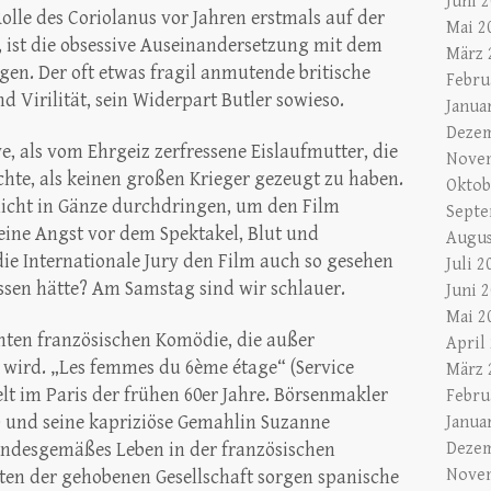
Juni 
Rolle des Coriolanus vor Jahren erstmals auf der
Mai 2
ist die obsessive Auseinandersetzung mit dem
März 
gen. Der oft etwas fragil anmutende britische
Febru
d Virilität, sein Widerpart Butler sowieso.
Janua
Dezem
e, als vom Ehrgeiz zerfressene Eislaufmutter, die
Nove
chte, als keinen großen Krieger gezeugt zu haben.
Oktob
icht in Gänze durchdringen, um den Film
Septe
eine Angst vor dem Spektakel, Blut und
Augus
ie Internationale Jury den Film auch so gesehen
Juli 2
assen hätte? Am Samstag sind wir schlauer.
Juni 
Mai 2
chten französischen Komödie, die außer
April
wird. „Les femmes du 6ème étage“ (Service
März 
lt im Paris der frühen 60er Jahre. Börsenmakler
Febru
i) und seine kapriziöse Gemahlin Suzanne
Janua
tandesgemäßes Leben in der französischen
Dezem
Nove
ten der gehobenen Gesellschaft sorgen spanische