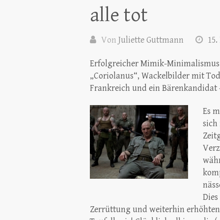
alle tot
Von
Juliette Guttmann
15.
Erfolgreicher Mimik-Minimalismus 
„Coriolanus“, Wackelbilder mit To
Frankreich und ein Bärenkandidat –
Es m
sich
Zeit
Verz
währ
komp
näss
Dies
Zerrüttung und weiterhin erhöhten 