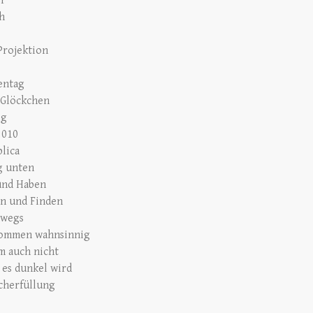
er
ch
Projektion
entag
 Glöckchen
ig
2010
blica
g unten
und Haben
n und Finden
rwegs
ommen wahnsinnig
 auch nicht
es dunkel wird
herfüllung