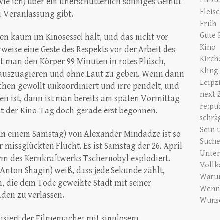
Finst
 (wie ich) über ein unerschütterlich sonniges Gemüt
Fleis
i Veranlassung gibt.
Früh
Gute 
nen kaum im Kinosessel hält, und das nicht vor
Kino
ise eine Geste des Respekts vor der Arbeit des
Kirch
 man den Körper 99 Minuten in rotes Plüsch,
Kling
 auszuagieren und ohne Laut zu geben. Wenn dann
Leipz
en gewollt unkoordiniert und irre pendelt, und
next 
en ist, dann ist man bereits am späten Vormittag
re:pu
t der Kino-Tag doch gerade erst begonnen.
schrä
Sein 
An einem Samstag) von Alexander Mindadze ist so
Suche
r missglückten Flucht. Es ist Samstag der 26. April
Unte
urm des Kernkraftwerks Tschernobyl explodiert.
Vollk
(Anton Shagin) weiß, dass jede Sekunde zählt,
Warum
, die dem Tode geweihte Stadt mit seiner
Wenn 
den zu verlassen.
Wunsc
alisiert der Filmemacher mit sinnlosem