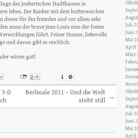
Oktob
tage des Joubertschen Stadthauses in
Septe
n leben. Der Banker mit dem butterweichen
Augus
in dieser für ihn fremden und vor allem sehr
Juli 2
en muss der brave Jean-Louis eine der freien
Juni 
Verwicklungen führt. Feiner Humor, liebevolle
Mai 2
ge und davon gibt es reichlich.
April
März 
der wären gut!
Febru
Janua
Dezem
Nove
n 3-D
Berlinale 2011 – Und die Welt
Oktob
→
Septe
sch
steht still
Augus
Juli 2
Juni 
Mai 2
April