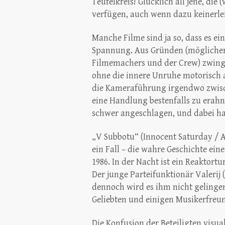
Teufelkreis! Glücklich all jene, die
verfügen, auch wenn dazu keinerle
Manche Filme sind ja so, dass es ei
Spannung. Aus Gründen (möglicherwe
Filmemachers und der Crew) zwingt
ohne die innere Unruhe motorisch
die Kameraführung irgendwo zwisch
eine Handlung bestenfalls zu erahn
schwer angeschlagen, und dabei ha
„V Subbotu“ (Innocent Saturday / 
ein Fall – die wahre Geschichte eine
1986. In der Nacht ist ein Reaktort
Der junge Parteifunktionär Valerij 
dennoch wird es ihm nicht gelingen
Geliebten und einigen Musikerfreun
Die Konfusion der Beteiligten visu