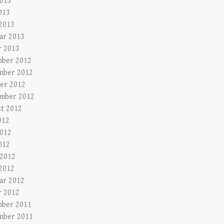
2013
013
2013
ar 2013
r 2013
ber 2012
mber 2012
er 2012
mber 2012
t 2012
012
2012
012
 2012
2012
ar 2012
r 2012
ber 2011
mber 2011