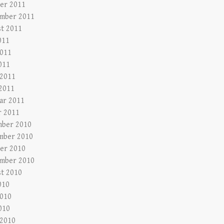
er 2011
mber 2011
t 2011
011
2011
011
 2011
2011
ar 2011
r 2011
ber 2010
mber 2010
er 2010
mber 2010
t 2010
010
2010
010
 2010