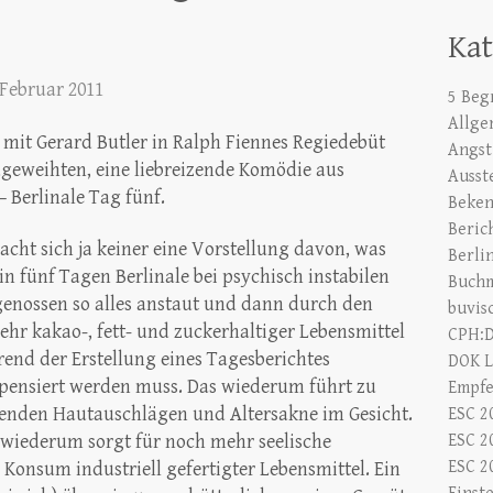
Ka
 Februar 2011
5 Begr
Allge
mit Gerard Butler in Ralph Fiennes Regiedebüt
Angst
dgeweihten, eine liebreizende Komödie aus
Ausst
 Berlinale Tag fünf.
Beken
Beric
acht sich ja keiner eine Vorstellung davon, was
Berli
 in fünf Tagen Berlinale bei psychisch instabilen
Buch
genossen so alles anstaut und dann durch den
buvis
ehr kakao-, fett- und zuckerhaltiger Lebensmittel
CPH:
end der Erstellung eines Tagesberichtes
DOK L
ensiert werden muss. Das wiederum führt zu
Empf
enden Hautauschlägen und Altersakne im Gesicht.
ESC 2
 wiederum sorgt für noch mehr seelische
ESC 2
ESC 2
Konsum industriell gefertigter Lebensmittel. Ein