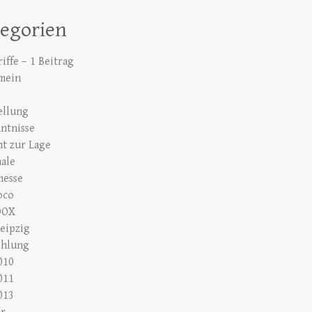
tegorien
iffe – 1 Beitrag
mein
ellung
ntnisse
ht zur Lage
nale
messe
oco
DOX
eipzig
ehlung
010
011
013