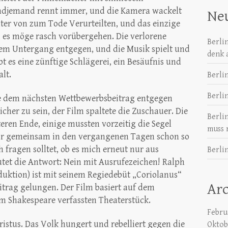
gendjemand rennt immer, und die Kamera wackelt
Neu
hter von zum Tode Verurteilten, und das einzige
h, es möge rasch vorübergehen. Die verlorene
Berli
rem Untergang entgegen, und die Musik spielt und
denk 
bt es eine zünftige Schlägerei, ein Besäufnis und
lt.
Berli
Berli
re dem nächsten Wettbewerbsbeitrag entgegen
icher zu sein, der Film spaltete die Zuschauer. Die
Berli
teren Ende, einige mussten vorzeitig die Segel
muss 
 wir gemeinsam in den vergangenen Tagen schon so
ch fragen solltet, ob es mich erneut nur aus
Berlin
autet die Antwort: Nein mit Ausrufezeichen! Ralph
duktion) ist mit seinem Regiedebüt „Coriolanus“
Ar
trag gelungen. Der Film basiert auf dem
m Shakespeare verfassten Theaterstück.
Febru
istus. Das Volk hungert und rebelliert gegen die
Oktob