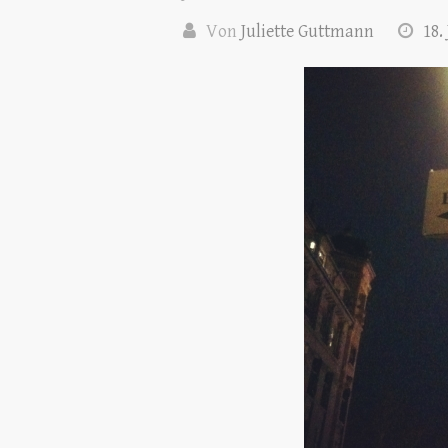
Von
Juliette Guttmann
18.