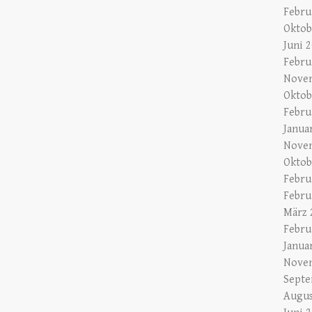
Febru
Oktob
Juni 
Febru
Nove
Oktob
Febru
Janua
Nove
Oktob
Febru
Febru
März 
Febru
Janua
Nove
Septe
Augus