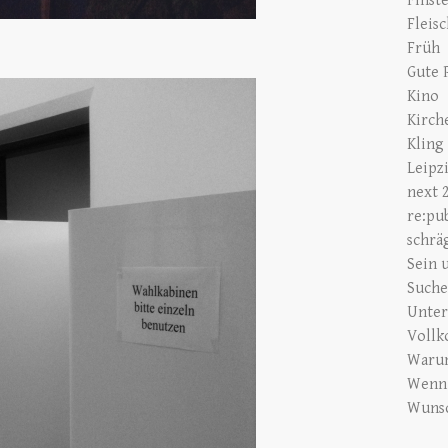
Finst
Fleis
Früh
Gute 
Kino
Kirch
Kling
Leipz
next 
re:pu
schrä
Sein 
Suche
Unte
Vollk
Warum
Wenn 
Wunsc