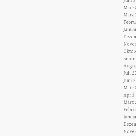
Juni 
Mai 2
März 
Febru
Janua
Dezem
Nove
Oktob
Septe
Augus
Juli 2
Juni 
Mai 2
April
März 
Febru
Janua
Dezem
Nove