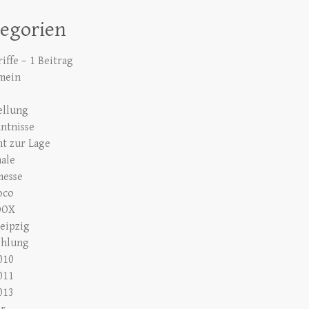
tegorien
iffe – 1 Beitrag
mein
ellung
ntnisse
ht zur Lage
nale
messe
oco
DOX
eipzig
ehlung
010
011
013