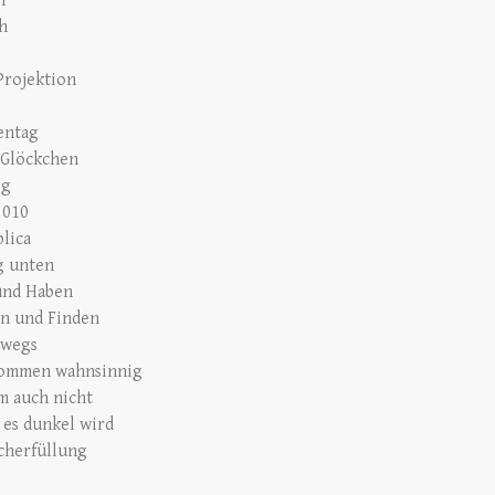
er
ch
Projektion
entag
 Glöckchen
ig
2010
blica
g unten
und Haben
n und Finden
rwegs
ommen wahnsinnig
 auch nicht
es dunkel wird
herfüllung