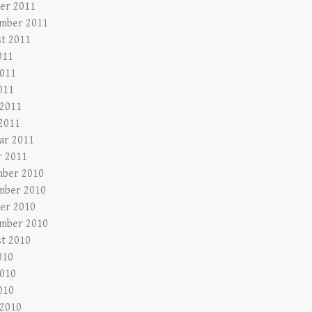
er 2011
mber 2011
t 2011
011
2011
011
 2011
2011
ar 2011
r 2011
ber 2010
mber 2010
er 2010
mber 2010
t 2010
010
2010
010
 2010