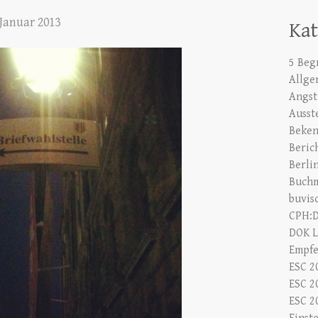
 Januar 2013
Ka
5 Begr
Allge
Angst
Ausst
Beken
Beric
Berli
Buch
buvis
CPH:
DOK L
Empf
ESC 2
ESC 2
ESC 2