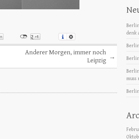
Neu
Berli
denk 
Berli
Anderer Morgen, immer noch
→
Berli
Leipzig
Berli
muss 
Berlin
Ar
Febru
Oktob