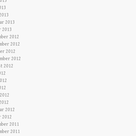
2013
013
2013
ar 2013
r 2013
ber 2012
mber 2012
er 2012
mber 2012
t 2012
012
2012
012
 2012
2012
ar 2012
r 2012
ber 2011
mber 2011